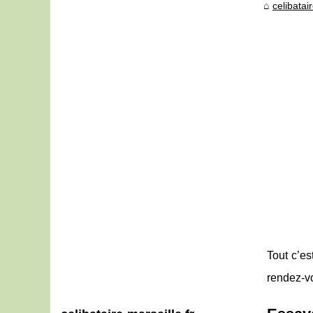
celibatai
Tout c’e
rendez-vo