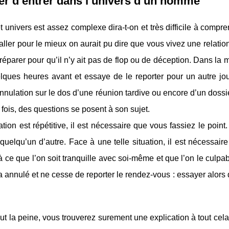
r d’entrer dans l’univers d’un homme
et univers est assez complexe dira-t-on et très difficile à compr
aller pour le mieux on aurait pu dire que vous vivez une relation
préparer pour qu’il n’y ait pas de flop ou de déception. Dans la
lques heures avant et essaye de le reporter pour un autre jou
annulation sur le dos d’une réunion tardive ou encore d’un dossier
 fois, des questions se posent à son sujet.
uation est répétitive, il est nécessaire que vous fassiez le poin
 quelqu’un d’autre. Face à une telle situation, il est nécessai
 ce que l’on soit tranquille avec soi-même et que l’on le culpabi
il a annulé et ne cesse de reporter le rendez-vous : essayer alo
aut la peine, vous trouverez surement une explication à tout cela.