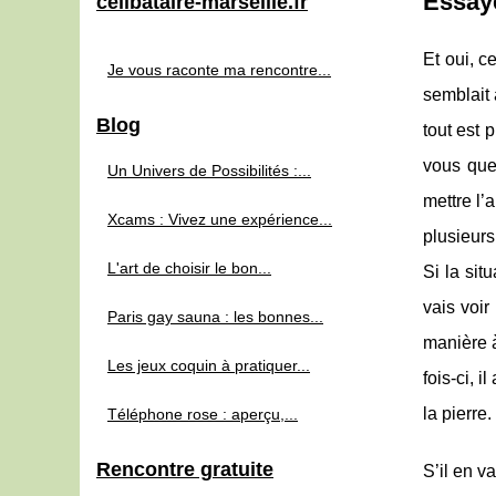
Essaye
celibataire-marseille.fr
Et oui, c
Je vous raconte ma rencontre...
semblait 
Blog
tout est 
vous que
Un Univers de Possibilités :...
mettre l’
Xcams : Vivez une expérience...
plusieurs
L'art de choisir le bon...
Si la sit
vais voir
Paris gay sauna : les bonnes...
manière à
Les jeux coquin à pratiquer...
fois-ci, 
la pierre.
Téléphone rose : aperçu,...
Rencontre gratuite
S’il en v