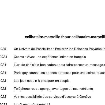
celibataire-marseille.fr sur celibataire-marsei
2025
Un Univers de Possibilités : Explorez les Relations Polyamo
/2024
Xcams : Vivez une expérience intime en français
2024
L'art de choisir le bon cadeau pour faire passer un message s
2024
Paris gay sauna : les bonnes adresses pour une soirée relaxa
2023
Les jeux coquin à pratiquer en couple
2023
Téléphone rose : aperçu, avantages et inconvénients
2023
Voir les possibilités des services d'escorte à Genève
/2022
Le tél rose, c'est génial !